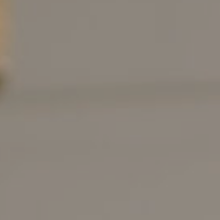
LOVE STORY
Di dunia yang sangat luas ini, kami percaya
bahwa tidak ada pertemuan yang benar-benar
kebetulan, bukan karena bertemu lalu berjodoh,
tapi karena berjodoh maka kami di pertemukan.
Tuhan mempertemukan dua hati pada waktu
yang tepat dengan cara sederhana namun sangat
bermakna.
Setiap orang percaya bahwa cinta akan
menemukanmu saat kamu tidak menduganya.
Itulah yang terjadi pada kisah cinta kami
Siapa sangka Sebuah tragedi tragis depan dapur