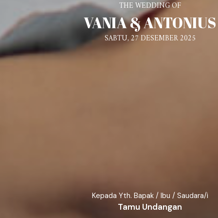
THE WEDDING OF
Jumlah Kehadiran
VANIA & ANTONIUS
SABTU, 27 DESEMBER 2025
Kirim
Kepada Yth. Bapak / Ibu / Saudara/i
Tamu Undangan