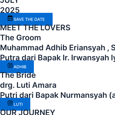
JULY
2025
SAVE THE DATE
MEET THE LOVERS
The Groom
Muhammad Adhib Eriansyah , 
Putra dari Bapak Ir. Irwansyah I
ADHIB
The Bride
drg. Luti Amara
Putri dari Bapak Nurmansyah (a
LUTI
OUR JOURNEY