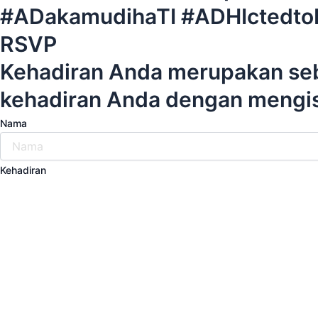
#ADakamudihaTI #ADHIctedto
RSVP
Kehadiran Anda merupakan sebu
kehadiran Anda dengan mengisi
Nama
Kehadiran